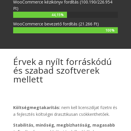
WooCommerce kézikönyv fordítás (100.190/226.954
Ft)
44,15%
WooCommerce bevezető fordítás (21.266 Ft)
100%
Érvek a nyílt forráskódú
és szabad szoftverek
mellett
Költségmegtakarítás:
nem kell licenszdíjat fizetni és
a fejlesztés költségei drasztikusan csökkenthetőek.
Stabilitás, minőség, megbízhatóság, magasabb