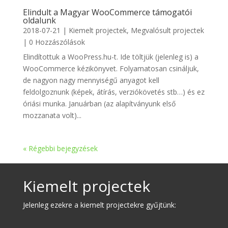
Elindult a Magyar WooCommerce támogatói
oldalunk
2018-07-21
|
Kiemelt projectek
,
Megvalósult projectek
| 0 Hozzászólások
Elindítottuk a WooPress.hu-t. Ide töltjük (jelenleg is) a
WooCommerce kézikönyvet. Folyamatosan csináljuk,
de nagyon nagy mennyiségű anyagot kell
feldolgoznunk (képek, átírás, verziókövetés stb…) és ez
óriási munka. Januárban (az alapítványunk első
mozzanata volt)...
« Régebbi bejegyzések
Kiemelt projectek
Jelenleg ezekre a kiemelt projectekre gyűjtünk: