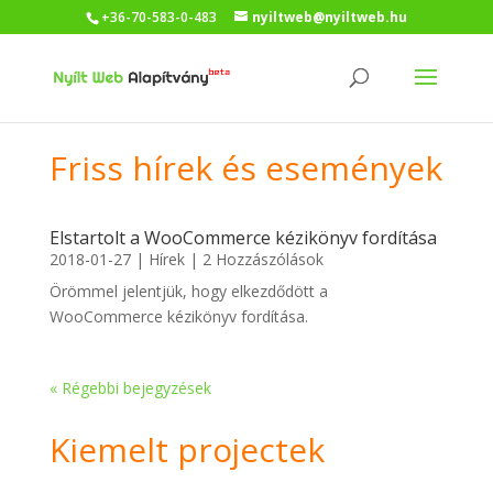
+36-70-583-0-483
nyiltweb@nyiltweb.hu
Friss hírek és események
Elstartolt a WooCommerce kézikönyv fordítása
2018-01-27
|
Hírek
| 2 Hozzászólások
Örömmel jelentjük, hogy elkezdődött a
WooCommerce kézikönyv fordítása.
« Régebbi bejegyzések
Kiemelt projectek