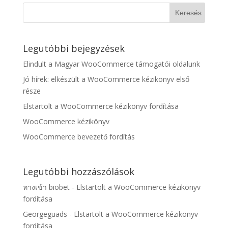
Legutóbbi bejegyzések
Elindult a Magyar WooCommerce támogatói oldalunk
Jó hírek: elkészült a WooCommerce kézikönyv első
része
Elstartolt a WooCommerce kézikönyv fordítása
WooCommerce kézikönyv
WooCommerce bevezető fordítás
Legutóbbi hozzászólások
ทางเข้า biobet
-
Elstartolt a WooCommerce kézikönyv
fordítása
Georgeguads
-
Elstartolt a WooCommerce kézikönyv
fordítása