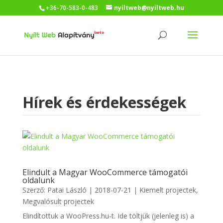
+36-70-583-0-483
nyiltweb@nyiltweb.hu
Hírek és érdekességek
Elindult a Magyar WooCommerce támogatói
oldalunk
Szerző:
Patai László
|
2018-07-21
|
Kiemelt projectek
,
Megvalósult projectek
Elindítottuk a WooPress.hu-t. Ide töltjük (jelenleg is) a