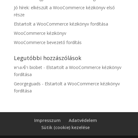
Jó hírek: elkészült a WooCommerce kézikönyv első
része
Elstartolt a WooCommerce kézikönyv fordítása
WooCommerce kézikönyv
WooCommerce bevezető fordítás
Legutóbbi hozzászólások
ทางเข้า biobet
-
Elstartolt a WooCommerce kézikönyv
fordítása
Georgeguads
-
Elstartolt a WooCommerce kézikönyv
fordítása
Impresszum
Adatvédelem
Sütik (cookie) kezelése