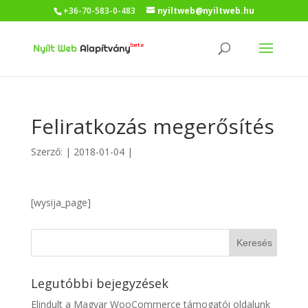
+36-70-583-0-483
nyiltweb@nyiltweb.hu
Feliratkozás megerősítés
Szerző:
|
2018-01-04
|
[wysija_page]
Legutóbbi bejegyzések
Elindult a Magyar WooCommerce támogatói oldalunk