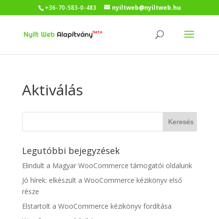
+36-70-583-0-483
nyiltweb@nyiltweb.hu
Aktiválás
Legutóbbi bejegyzések
Elindult a Magyar WooCommerce támogatói oldalunk
Jó hírek: elkészült a WooCommerce kézikönyv első
része
Elstartolt a WooCommerce kézikönyv fordítása