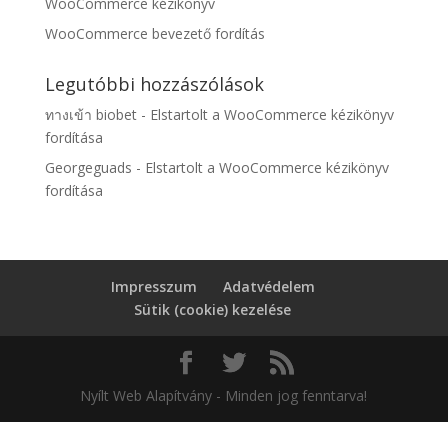
WooCommerce kézikönyv
WooCommerce bevezető fordítás
Legutóbbi hozzászólások
ทางเข้า biobet
-
Elstartolt a WooCommerce kézikönyv
fordítása
Georgeguads
-
Elstartolt a WooCommerce kézikönyv
fordítása
Impresszum
Adatvédelem
Sütik (cookie) kezelése
Nyílt Web Alapítvány - Minden jog fenntarva!