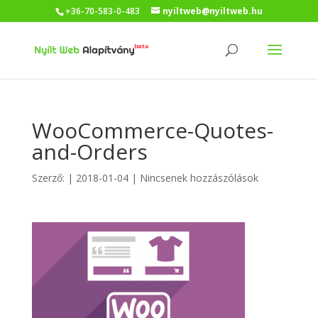
+36-70-583-0-483
nyiltweb@nyiltweb.hu
WooCommerce-Quotes-
and-Orders
Szerző:
|
2018-01-04
|
Nincsenek hozzászólások