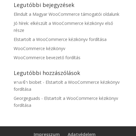
Legutóbbi bejegyzések
Elindult a Magyar WooCommerce támogatói oldalunk
Jó hírek: elkészült a WooCommerce kézikönyv első
része
Elstartolt a WooCommerce kézikönyv fordítása
WooCommerce kézikönyv
WooCommerce bevezető fordítás
Legutóbbi hozzászólások
ทางเข้า biobet
-
Elstartolt a WooCommerce kézikönyv
fordítása
Georgeguads
-
Elstartolt a WooCommerce kézikönyv
fordítása
Impresszum
Adatvédelem